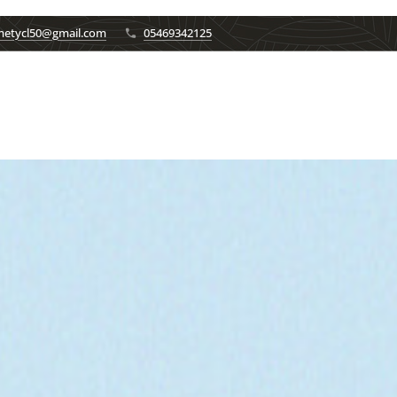
etycl50@gmail.com
05469342125