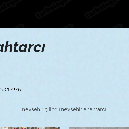
ahtarcı
934 2125
nevşehir çilingir,nevşehir anahtarcı.