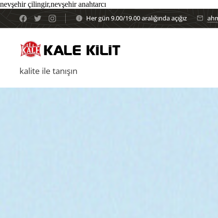
nevşehir çilingir,nevşehir anahtarcı
Her gün 9.00/19.00 aralığında açığız
ahm
kalite ile tanışın